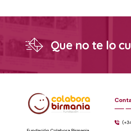
Que no te lo c
Cont
(+3
Fundación Colabora Birmania