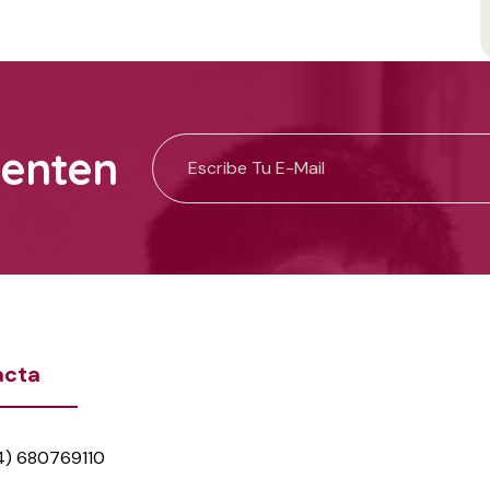
uenten
acta
4) 680769110