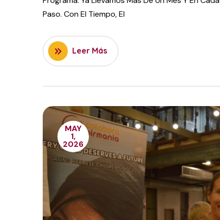
Programa. Ya Llevamos Más De Un Mes Y En Cada 
Paso. Con El Tiempo, El
Leer Más
MAY
1,
2026