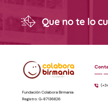
Que no te lo c
Cont
(+3
Fundación Colabora Birmania
Registro: G-87136826