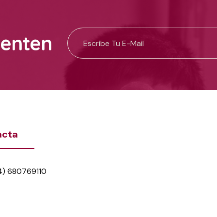
uenten
acta
4) 680769110