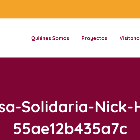
Quiénes Somos
Proyectos
Visítano
rsa-Solidaria-Nick-
55ae12b435a7c