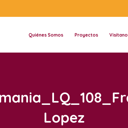
Quiénes Somos
Proyectos
Visítano
rmania_LQ_108_Fra
Lopez