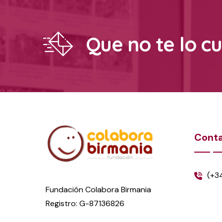
Que no te lo c
Cont
(+3
Fundación Colabora Birmania
Registro: G-87136826