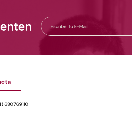
uenten
acta
4) 680769110