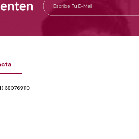
uenten
acta
4) 680769110