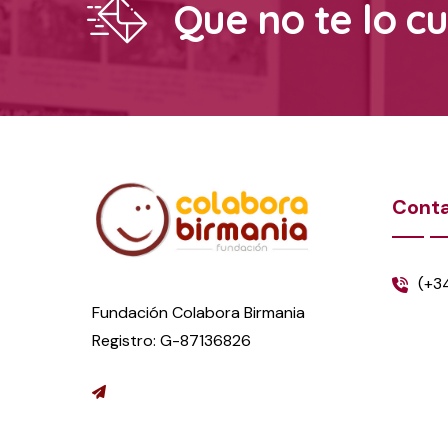
Que no te lo c
Cont
(+3
Fundación Colabora Birmania
Registro: G-87136826