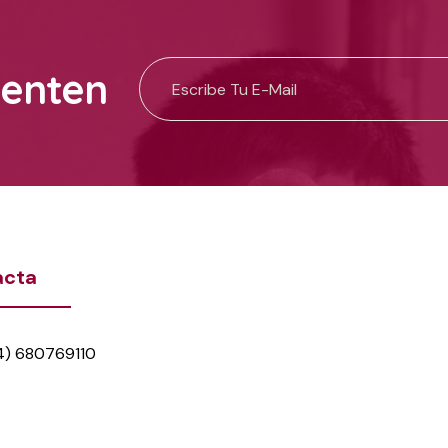
uenten
acta
4) 680769110