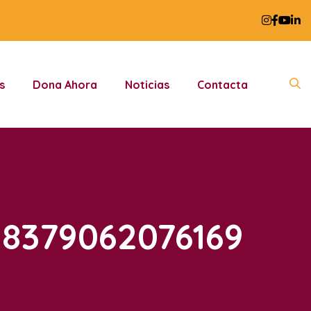
s
Dona Ahora
Noticias
Contacta
8379062076169