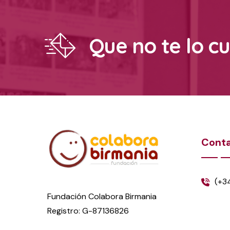
Que no te lo c
Cont
(+3
Fundación Colabora Birmania
Registro: G-87136826