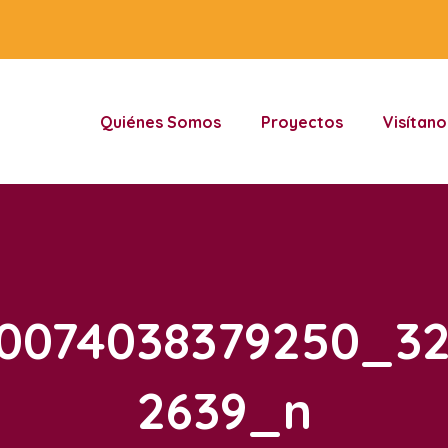
Quiénes Somos
Proyectos
Visítano
20074038379250_32
2639_n