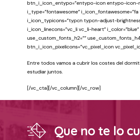
btn_i_icon_entypo=”entypo-icon entypo-icon-not
i_type=”fontawesome” i_icon_fontawesome=”fa fa
i_icon_typicons=”typcn typcn-adjust-brightnes
i_icon_linecons=”vc_li vc_li-heart” i_color=”blu
use_custom_fonts_h2=”” use_custom_fonts_h4=
btn_i_icon_pixelicons=”vc_pixel_icon vc_pixel_i
Entre todos vamos a cubrir los costes del dormito
estudiar juntos.
[/vc_cta][/vc_column][/vc_row]
Que no te lo c