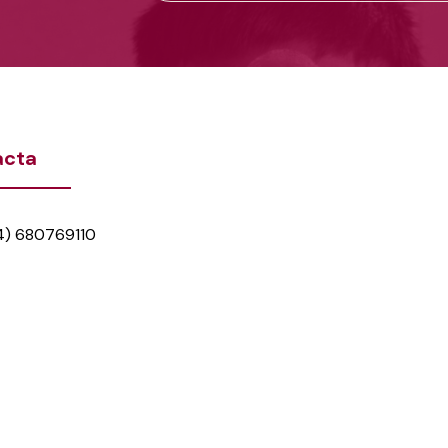
acta
4) 680769110