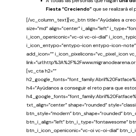
A todas las personas que hagan
una don
Fiesta “Creciendo”
que se realizará el 
[/vc_column_text][vc_btn title=”Ayúdales a cre
size=”md” align=”center” i_align=”left” i_type=
i_icon_openiconic=”vc-oi vc-oi-dial” i_icon_typ
i_icon_entypo=”entypo-icon entypo-icon-note” i
add_icon=”” i_icon_pixelicons=”vc_pixel_icon vc_
link=”url:http%3A%2F%2Fwww.migranodearena.o
[vc_cta h2=””
h2_google_fonts=”font_family:Abril%20Fatfac
h4=”Ayúdanos a conseguir el reto para que estos
h4_google_fonts=”font_family:Abril%20Fatfac
txt_align=”center” shape=”rounded” style=”classi
btn_style=”modern” btn_shape=”rounded” btn_col
btn_i_align=”left” btn_i_type=”fontawesome” b
btn_i_icon_openiconic=”vc-oi vc-oi-dial” btn_i