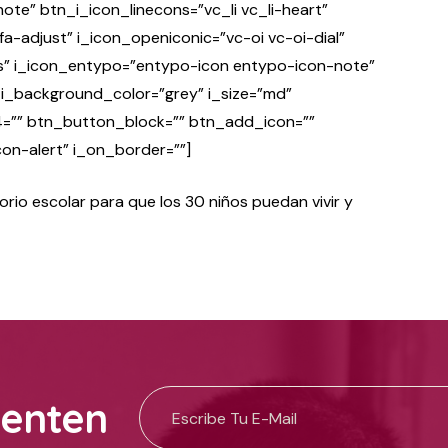
e” btn_i_icon_linecons=”vc_li vc_li-heart”
-adjust” i_icon_openiconic=”vc-oi vc-oi-dial”
s” i_icon_entypo=”entypo-icon entypo-icon-note”
e” i_background_color=”grey” i_size=”md”
”” btn_button_block=”” btn_add_icon=””
con-alert” i_on_border=””]
rio escolar para que los 30 niños puedan vivir y
uenten