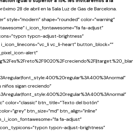
ación igual o superior a 15€ les invitaremos a la
próximo 28 de abril en la Sala Luz de Gas de Barcelona.
cer” style=”modern” shape=”rounded” color=”warning”
”fontawesome” i_icon_fontawesome=”fa fa-adjust”
icons=”typcn typcn-adjust-brightness”
_icon_linecons=”vc_li vc_li-heart” button_block=””
pixel_icon-alert”
rg%2Fes%2Freto%2F9020%2Fcreciendo%2F||target:%20_blan
e%3Aregular|font_style:400%20regular%3A400%3Anormal”
 niños sigan creciendo”
e%3Aregular|font_style:400%20regular%3A400%3Anormal”
c” color=”classic” btn_title=”Texto del botón”
or=”grey” btn_size=”md” btn_align=”inline”
tn_i_icon_fontawesome=”fa fa-adjust”
_icon_typicons=”typcn typcn-adjust-brightness”