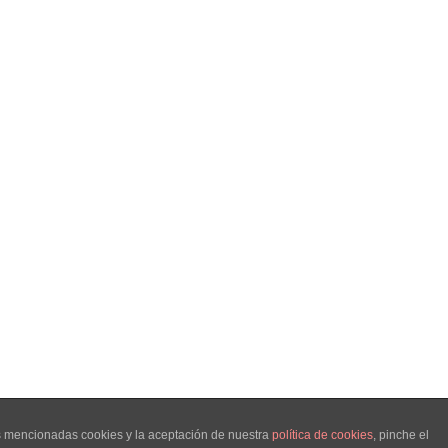
as mencionadas cookies y la aceptación de nuestra
política de cookies
, pinche el