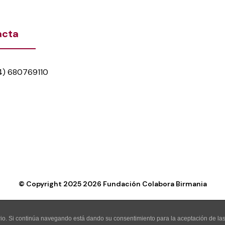
acta
4) 680769110
© Copyright 2025
2026
Fundación Colabora Birmania
uario. Si continúa navegando está dando su consentimiento para la aceptación de l