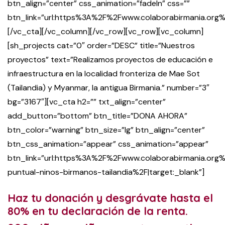
btn_align=”center” css_animation=”fadeIn” css=””
btn_link=”url:https%3A%2F%2Fwww.colaborabirmania.org%
[/vc_cta][/vc_column][/vc_row][vc_row][vc_column]
[sh_projects cat=”0″ order=”DESC” title=”Nuestros
proyectos” text=”Realizamos proyectos de educación e
infraestructura en la localidad fronteriza de Mae Sot
(Tailandia) y Myanmar, la antigua Birmania.” number=”3″
bg=”3167″][vc_cta h2=”” txt_align=”center”
add_button=”bottom” btn_title=”DONA AHORA”
btn_color=”warning” btn_size=”lg” btn_align=”center”
btn_css_animation=”appear” css_animation=”appear”
btn_link=”url:https%3A%2F%2Fwww.colaborabirmania.org
puntual-ninos-birmanos-tailandia%2F|target:_blank”]
Haz tu donación y desgrávate hasta el
80% en tu declaración de la renta.