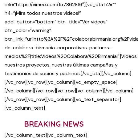
link=”https://vimeo.com/157862816″][vc_cta h2=””
h4=”¡Mira todos nuestros vídeos!”
add_button=”bottom” btn_title=”Ver videos”
btn_color=”warning”
btn_link=”url:http%3A%2F%2Fcolaborabirmania.org%2Fvid
de-colabora-birmania-corporativos-partners-
medios%2F|title:Videos%20Colabora%20Birmania|”]Vídeos
nuestros proyectos, nuestras últimas campañas y
testimonios de socios y padrinos.[/vc_cta][/vc_column]
[/vc_row][vc_row][vc_column][vc_empty_space]
[/vc_column][/vc_row][vc_row][vc_column][/vc_column]
[/vc_row][vc_row][vc_column][vc_text_separator]
[vc_column_text]
BREAKING NEWS
[/vc_column_text][vc_column_text]