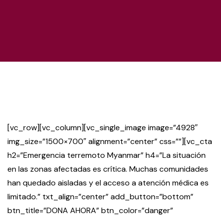
[vc_row][vc_column][vc_single_image image=”4928″
img_size=”1500×700″ alignment=”center” css=””][vc_cta
h2=”Emergencia terremoto Myanmar” h4=”La situación
en las zonas afectadas es crítica. Muchas comunidades
han quedado aisladas y el acceso a atención médica es
limitado.” txt_align=”center” add_button=”bottom”
btn_title=”DONA AHORA” btn_color=”danger”