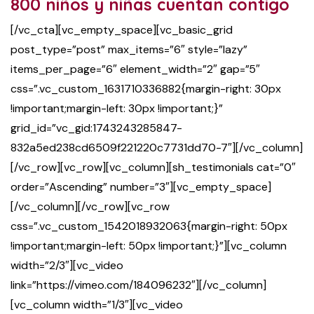
800 niños y niñas cuentan contigo
[/vc_cta][vc_empty_space][vc_basic_grid
post_type=”post” max_items=”6″ style=”lazy”
items_per_page=”6″ element_width=”2″ gap=”5″
css=”.vc_custom_1631710336882{margin-right: 30px
!important;margin-left: 30px !important;}”
grid_id=”vc_gid:1743243285847-
832a5ed238cd6509f221220c7731dd70-7″][/vc_column]
[/vc_row][vc_row][vc_column][sh_testimonials cat=”0″
order=”Ascending” number=”3″][vc_empty_space]
[/vc_column][/vc_row][vc_row
css=”.vc_custom_1542018932063{margin-right: 50px
!important;margin-left: 50px !important;}”][vc_column
width=”2/3″][vc_video
link=”https://vimeo.com/184096232″][/vc_column]
[vc_column width=”1/3″][vc_video