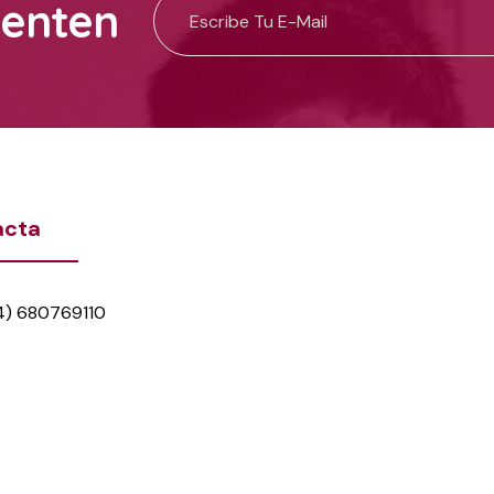
uenten
acta
4) 680769110