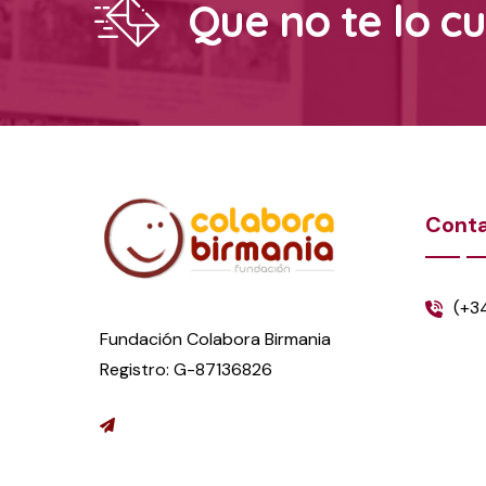
Que no te lo c
Cont
(+3
Fundación Colabora Birmania
Registro: G-87136826