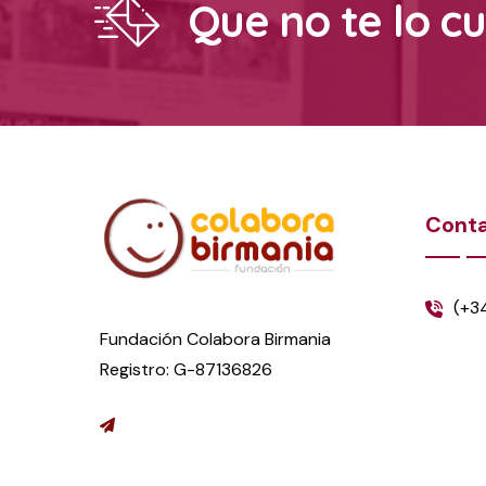
Que no te lo c
Cont
(+3
Fundación Colabora Birmania
Registro: G-87136826