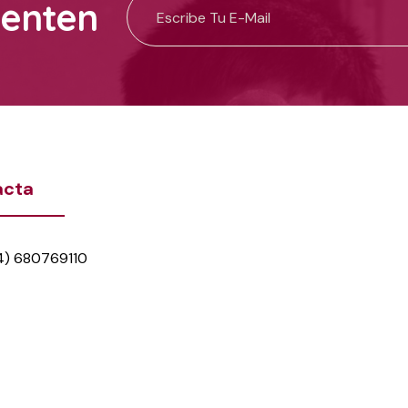
uenten
acta
4) 680769110