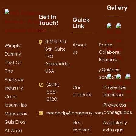
Gallery
Get In
Quick
Touch!
Link
901 N Pitt
About
Sobre
Wimply
Str., Suite
us
Colabora
Dummy
170
Birmania
Text Of
Alexandria,
¿Quiénes
The
USA
somos?
Priatype
(406)
Our
Proyectos
Industry
555-
projects
en curso
Orem
0120
Ipsum Has
Proyectos
conseguidos
needhelp@company.com
Maecenas
Quis Eros
Get
Ayúdales y
involved
evita que
At Ante