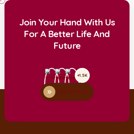
Join Your Hand With Us
For A Better Life And
Future
+1.5K
Join With Us