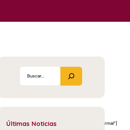
Últimas Noticias
900|font_style:400%20regular%3A400%3Anormal”]