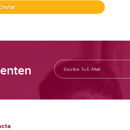
Enviar
uenten
acta