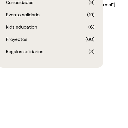
Curiosidades
(9)
900|font_style:400%20regular%3A400%3Anormal”]
Evento solidario
(19)
Kids education
(6)
Proyectos
(60)
Regalos solidarios
(3)