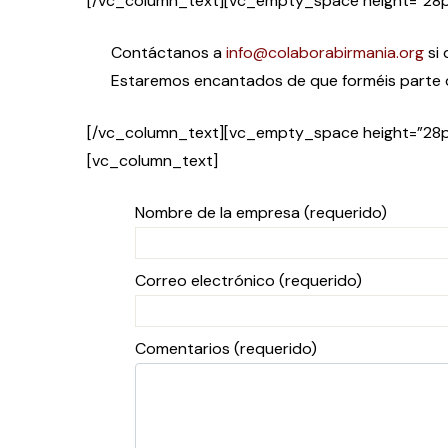
[/vc_column_text][vc_empty_space height=”28p
Contáctanos a
info@colaborabirmania.org
si 
Estaremos encantados de que forméis parte 
[/vc_column_text][vc_empty_space height=”28p
[vc_column_text]
Nombre de la empresa
(requerido)
Correo electrónico
(requerido)
Comentarios
(requerido)