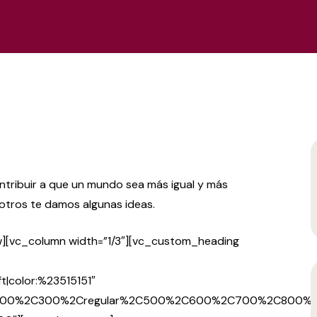
tribuir a que un mundo sea más igual y más
otros te damos algunas ideas.
w][vc_column width=”1/3″][vc_custom_heading
ft|color:%23515151″
%2C200%2C300%2Cregular%2C500%2C600%2C700%2C800%2C