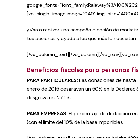
google_fonts=”font_family:Raleway%3A100
[vc_single_image image=”949″ img_size=”400×4
¿Vas a realizar una campaña o acción de marketin
tus acciones y ayuda a los que más lo necesitan.
[/vc_column_text][/vc_column][/vc_row][vc_ro
Beneficios fiscales para personas fís
PARA PARTICULARES:
Las donaciones de hasta 1
enero de 2015 desgravan un 50% en la Declaración 
desgrava un 27,5%.
PARA EMPRESAS:
El porcentaje de deducción en
(con el límite del 10% de la base imponible).