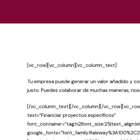
[vc_row][vc_column][vc_column_text]
Tu empresa puede generar un valor añadido y con
justo. Puedes colaborar de muchas maneras, nos
[/vc_column_text][/vc_column][/vc_row][vc_ro
text=”Financiar proyectos específicos”
font_container=”tag:h2|font_size:25|text_align:le
google_fonts=”font_family:Raleway%3A100