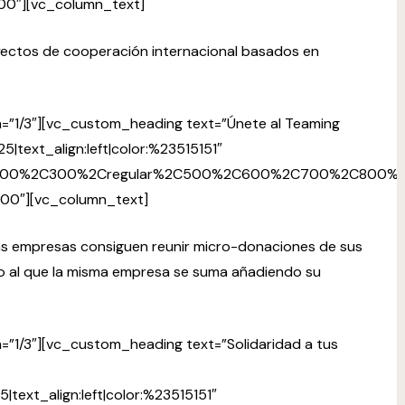
00″][vc_column_text]
yectos de cooperación internacional basados en
=”1/3″][vc_custom_heading text=”Únete al Teaming
5|text_align:left|color:%23515151″
%2C200%2C300%2Cregular%2C500%2C600%2C700%2C800%2C
400″][vc_column_text]
Las empresas consiguen reunir micro-donaciones de sus
vo al que la misma empresa se suma añadiendo su
”1/3″][vc_custom_heading text=”Solidaridad a tus
|text_align:left|color:%23515151″