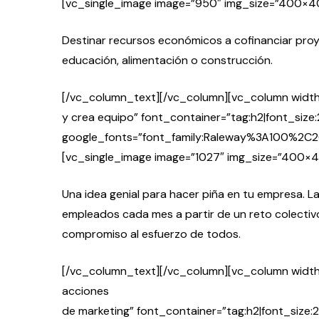
[vc_single_image image=”950″ img_size=”400×4
Destinar recursos económicos a cofinanciar pro
educación, alimentación o construcción.
[/vc_column_text][/vc_column][vc_column width
y crea equipo” font_container=”tag:h2|font_size:2
google_fonts=”font_family:Raleway%3A100
[vc_single_image image=”1027″ img_size=”400×
Una idea genial para hacer piña en tu empresa. 
empleados cada mes a partir de un reto colecti
compromiso al esfuerzo de todos.
[/vc_column_text][/vc_column][vc_column width=
acciones
de marketing” font_container=”tag:h2|font_size:25