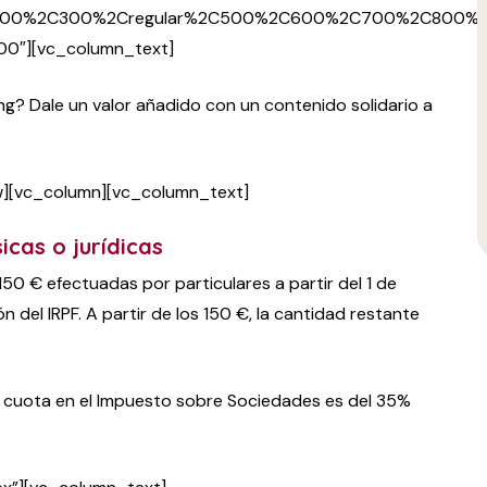
%2C200%2C300%2Cregular%2C500%2C600%2C700%2C800%2C
00″][vc_column_text]
g? Dale un valor añadido con un contenido solidario a
w][vc_column][vc_column_text]
icas o jurídicas
50 € efectuadas por particulares a partir del 1 de
del IRPF. A partir de los 150 €, la cantidad restante
 cuota en el Impuesto sobre Sociedades es del 35%