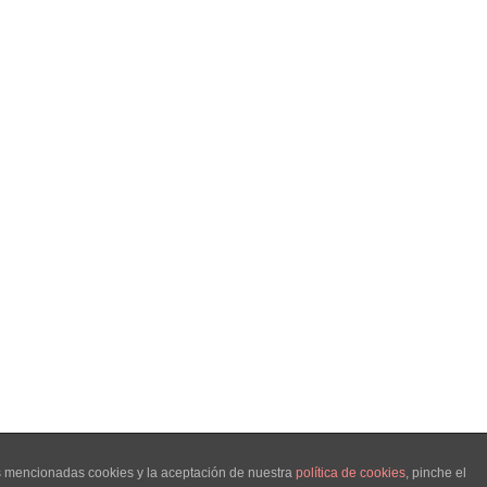
as mencionadas cookies y la aceptación de nuestra
política de cookies
, pinche el