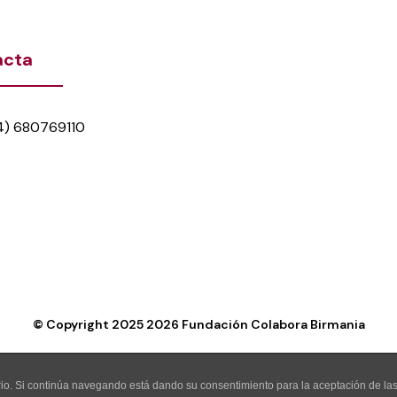
acta
4) 680769110
© Copyright 2025
2026
Fundación Colabora Birmania
uario. Si continúa navegando está dando su consentimiento para la aceptación de l