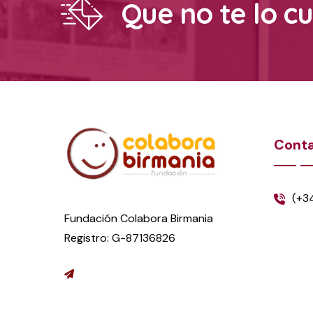
Que no te lo c
Cont
(+3
Fundación Colabora Birmania
Registro: G-87136826