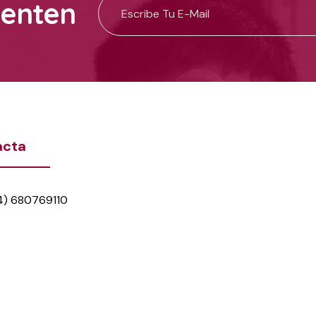
uenten
acta
4) 680769110