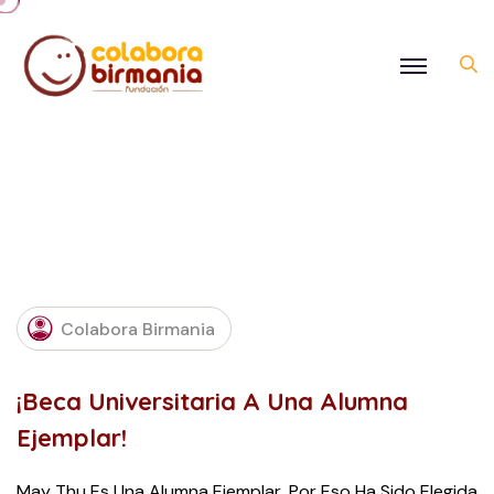
MARCH
16,
Colabora Birmania
2017
¡Beca Universitaria A Una Alumna
Ejemplar!
May Thu Es Una Alumna Ejemplar, Por Eso Ha Sido Elegida