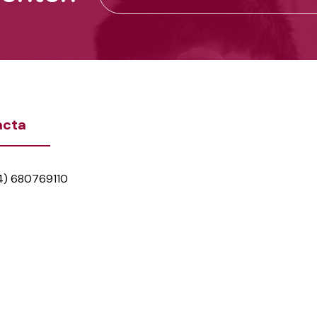
acta
4) 680769110