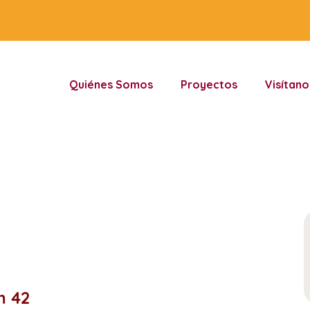
Quiénes Somos
Proyectos
Visítano
m 42