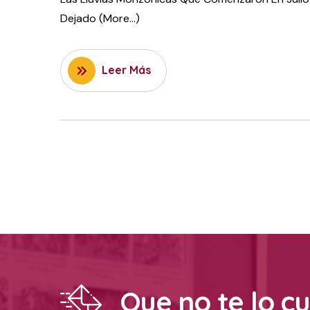
Dejado (more…)
Leer Más
Que no te lo c