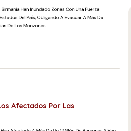
A Birmania Han Inundado Zonas Con Una Fuerza
Estados Del País, Obligando A Evacuar A Más De
cias De Los Monzones
os Afectados Por Las
 Han Afectado A Más De Un 1 Millón De Personas Y Han