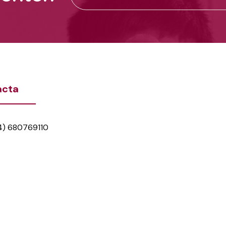
acta
4) 680769110