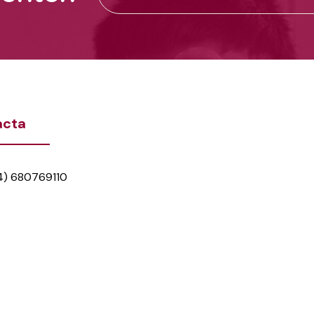
acta
4) 680769110