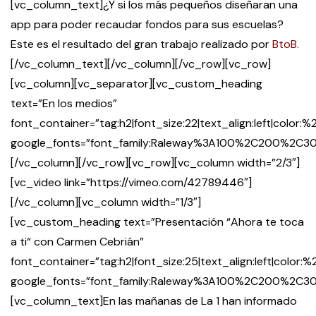
[vc_column_text]¿Y si los más pequeños diseñaran una
app para poder recaudar fondos para sus escuelas?
Este es el resultado del gran trabajo realizado por
BtoB.
[/vc_column_text][/vc_column][/vc_row][vc_row]
[vc_column][vc_separator][vc_custom_heading
text=”En los medios”
font_container=”tag:h2|font_size:22|text_align:left|color:
google_fonts=”font_family:Raleway%3A100%2C200%2
[/vc_column][/vc_row][vc_row][vc_column width=”2/3″]
[vc_video link=”https://vimeo.com/42789446″]
[/vc_column][vc_column width=”1/3″]
[vc_custom_heading text=”Presentación “Ahora te toca
a ti“ con Carmen Cebrián”
font_container=”tag:h2|font_size:25|text_align:left|color
google_fonts=”font_family:Raleway%3A100%2C200%2
[vc_column_text]En las mañanas de La 1 han informado