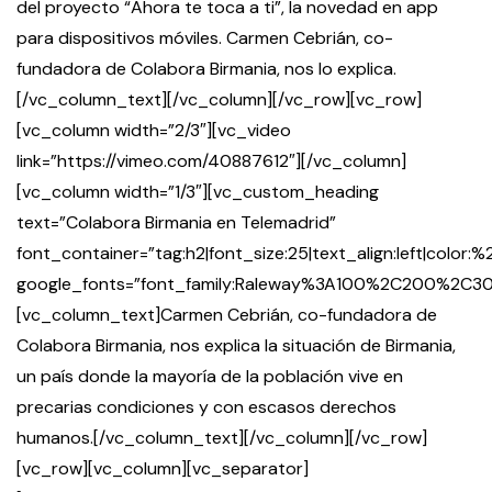
del proyecto “Ahora te toca a ti”, la novedad en app
para dispositivos móviles. Carmen Cebrián, co-
fundadora de Colabora Birmania, nos lo explica.
[/vc_column_text][/vc_column][/vc_row][vc_row]
[vc_column width=”2/3″][vc_video
link=”https://vimeo.com/40887612″][/vc_column]
[vc_column width=”1/3″][vc_custom_heading
text=”Colabora Birmania en Telemadrid”
font_container=”tag:h2|font_size:25|text_align:left|color
google_fonts=”font_family:Raleway%3A100%2C200%2
[vc_column_text]Carmen Cebrián, co-fundadora de
Colabora Birmania, nos explica la situación de Birmania,
un país donde la mayoría de la población vive en
precarias condiciones y con escasos derechos
humanos.[/vc_column_text][/vc_column][/vc_row]
[vc_row][vc_column][vc_separator]