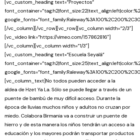
[vc_custom_heading text=”Proyectos”
font_container=”tag:h2|font_size:22|text_align:left|color:
google_fonts=”font_family:Raleway%3A100%2C200%2
[/vc_column][/vc_row][vc_row][vc_column width=”2/3″]
[vc_video link=”https://vimeo.com/157862816″]
[/vc_column][vc_column width=”1/3″]
[vc_custom_heading text=”Escuela Seyalá”
font_container=”tag:h2|font_size:25|text_align:left|color
google_fonts=”font_family:Raleway%3A100%2C200%2
[vc_column_text]No todos pueden acceder a la
aldea de Hzet Ya La. Sólo se puede llegar a través de un
puente de bambú de muy difícil acceso. Durante la
época de lluvias muchos niños y adultos no cruzan por
miedo. Colabora Birmania va a construir un puente de
hierro y de esta manera los niños tendrán un acceso a la
educación y los mayores podrán transportar productos