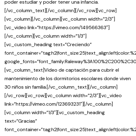
poder estudiar y poder tener una infancia.
[/vc_column_text][/vc_column][/vc_row][vc_row]
[vc_column][/vc_column][vc_column width=”2/3″]
[vc_video link=”https://vimeo.com/149566363″]
[/vc_column][vc_column width=”1/3″]
[vc_custom_heading text=”Creciendo”
font_container=”tag:h2|font_size:25|text_align:left|color
google_fonts=”font_family:Raleway%3A100%2C200%2
[vc_column_text]Video de captación para cubrir el
mantenimiento de los dormitorios escolares donde viven
30 niños sin familia.[/vc_column_text][/vc_column]
[/vc_row][vc_row][vc_column width=”2/3″][vc_video
link=”https://vimeo.com/123693231″][/vc_column]
[vc_column width=”1/3″][vc_custom_heading
text=”Gracias”
font_container=”tag:h2|font_size:25|text_align:left|color