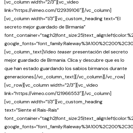
[vc_column width=”2/3″][vc_video
link=”https://vimeo.com/122939106″][/vc_column]
[vc_column width=”1/3″][vc_custom_heading text=”El
secreto mejor guardado
de Birmania”
font_container=”tag:h2|font_size:25|text_align:left|color
google_fonts=”font_family:Raleway%3A100%2C200%2
[vc_column_text]Video
teaser
presentación del secreto
mejor guardado de Birmania. Clica y descubre que es lo
que han estado guardando los sabios birmanos durante
generaciones.[/vc_column_text][/vc_column][/vc_row]
[vc_row][vc_column width=”2/3″][vc_video
link=”https://vimeo.com/121966553″][/vc_column]
[vc_column width=”1/3″][vc_custom_heading
text=”Siente el Rais-Rais”
font_container=”tag:h2|font_size:25|text_align:left|color
google_fonts=”font_family:Raleway%3A100%2C200%2