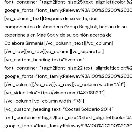
font_container=”tag:h2|font_size:25|text_align:left|color
google_fonts=”font_family:Raleway%3A100%2C200%2
[vc_column_text]Después de su visita, dos
componentes de Amadeus Group Bangkok, hablan de su
experiencia en Mae Sot y de su opinión acerca de
Colabora Birmania.[/vc_column_text][/vc_column]
[/vc_row][vc_row][vc_column][vc_separator]
[vc_custom_heading text=”Eventos”
font_container=”tag:h2|font_size:22|text_align:left|color:
google_fonts=”font_family:Raleway%3A100%2C200%2
[/vc_column][/vc_row][vc_row][vc_column width=”2/3″]
[vc_video link=”https://vimeo.com/143718529″]
[/vc_column][vc_column width=”1/3″]
[vc_custom_heading text=”Coctail Solidario 2014″
font_container=”tag:h2|font_size:25|text_align:left|color
google_fonts=”font_family:Raleway%3A100%2C200%2