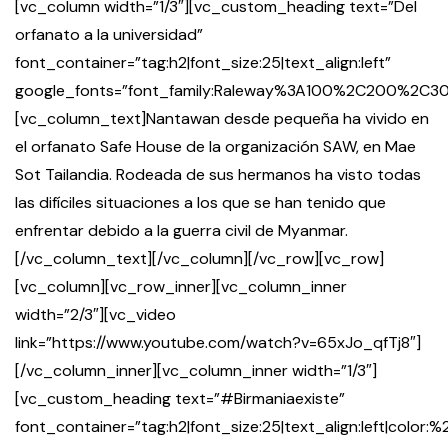
[vc_column width=”1/3″][vc_custom_heading text=”Del
orfanato a la universidad”
font_container=”tag:h2|font_size:25|text_align:left”
google_fonts=”font_family:Raleway%3A100%2C200%2
[vc_column_text]Nantawan desde pequeña ha vivido en
el orfanato Safe House de la organización SAW, en Mae
Sot Tailandia. Rodeada de sus hermanos ha visto todas
las difíciles situaciones a los que se han tenido que
enfrentar debido a la guerra civil de Myanmar.
[/vc_column_text][/vc_column][/vc_row][vc_row]
[vc_column][vc_row_inner][vc_column_inner
width=”2/3″][vc_video
link=”https://www.youtube.com/watch?v=65xJo_qfTj8″]
[/vc_column_inner][vc_column_inner width=”1/3″]
[vc_custom_heading text=”#Birmaniaexiste”
font_container=”tag:h2|font_size:25|text_align:left|color