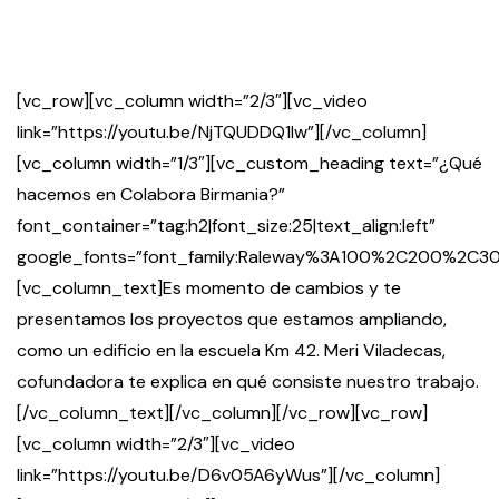
[vc_row][vc_column width=”2/3″][vc_video
link=”https://youtu.be/NjTQUDDQ1Iw”][/vc_column]
[vc_column width=”1/3″][vc_custom_heading text=”¿Qué
hacemos en Colabora Birmania?”
font_container=”tag:h2|font_size:25|text_align:left”
google_fonts=”font_family:Raleway%3A100%2C200%2
[vc_column_text]Es momento de cambios y te
presentamos los proyectos que estamos ampliando,
como un edificio en la escuela Km 42. Meri Viladecas,
cofundadora te explica en qué consiste nuestro trabajo.
[/vc_column_text][/vc_column][/vc_row][vc_row]
[vc_column width=”2/3″][vc_video
link=”https://youtu.be/D6v05A6yWus”][/vc_column]