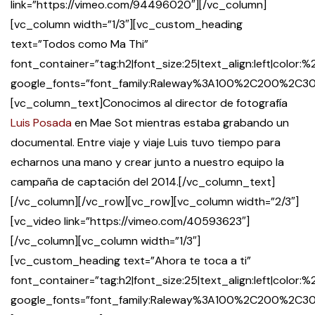
link=”https://vimeo.com/94496020″][/vc_column]
[vc_column width=”1/3″][vc_custom_heading
text=”Todos como Ma Thi”
font_container=”tag:h2|font_size:25|text_align:left|color
google_fonts=”font_family:Raleway%3A100%2C200%2
[vc_column_text]Conocimos al director de fotografía
Luis Posada
en Mae Sot mientras estaba grabando un
documental. Entre viaje y viaje Luis tuvo tiempo para
echarnos una mano y crear junto a nuestro equipo la
campaña de captación del 2014.[/vc_column_text]
[/vc_column][/vc_row][vc_row][vc_column width=”2/3″]
[vc_video link=”https://vimeo.com/40593623″]
[/vc_column][vc_column width=”1/3″]
[vc_custom_heading text=”Ahora te toca a ti”
font_container=”tag:h2|font_size:25|text_align:left|color
google_fonts=”font_family:Raleway%3A100%2C200%2