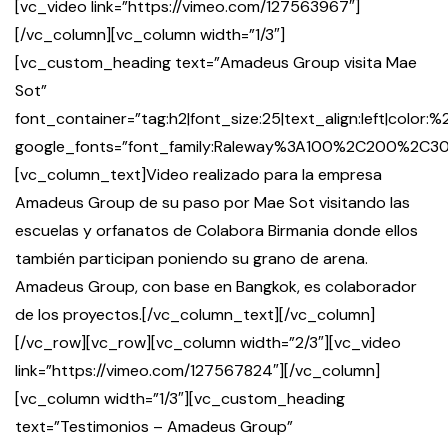
[vc_video link=”https://vimeo.com/127563967″]
[/vc_column][vc_column width=”1/3″]
[vc_custom_heading text=”Amadeus Group visita
Mae
Sot”
font_container=”tag:h2|font_size:25|text_align:left|color
google_fonts=”font_family:Raleway%3A100%2C200%2
[vc_column_text]Video realizado para la empresa
Amadeus Group de su paso por Mae Sot visitando las
escuelas y orfanatos de Colabora Birmania donde ellos
también participan poniendo su grano de arena.
Amadeus Group, con base en Bangkok, es colaborador
de los proyectos.[/vc_column_text][/vc_column]
[/vc_row][vc_row][vc_column width=”2/3″][vc_video
link=”https://vimeo.com/127567824″][/vc_column]
[vc_column width=”1/3″][vc_custom_heading
text=”Testimonios – Amadeus Group”