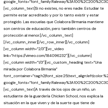
google_fonts=”font_family:Raleway%3A100%2C200%2
[vc_column_text]Si no existes, no eres nadie. Estudiar te
permite estar acreditado y por lo tanto existir y estar
protegido. Las escuelas que Colabora Birmania mantiene
son centros de educación, pero también centros de
protección al menor.[/vc_column_text]
[/vc_column_inner][/vc_row_inner][/vc_column]
[vc_column width=”2/3″][vc_video
link=”https://vimeo.com/184096232″][/vc_column]
[vc_column width=”1/3″][vc_custom_heading text=”Una
mirada por Colabora Birmania”
font_container=”tag:h2|font_size:25|text_align:left|color
google_fonts=”font_family:Raleway%3A100%2C200%2
[vc_column_text]A través de los ojos de un niño, un
estudiante de la guardería Chicken School, nos explica la
situación en la que viven y de la suerte que tiene de