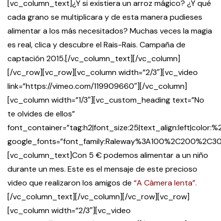
[vc_column_text]¿Y si existiera un arroz mágico? ¿Y qué
cada grano se multiplicara y de esta manera pudieses
alimentar a los más necesitados? Muchas veces la magia
es real, clica y descubre el Rais-Rais. Campaña de
captación 2015.[/vc_column_text][/vc_column]
[/vc_row][vc_row][vc_column width=”2/3″][vc_video
link=”https://vimeo.com/119909660″][/vc_column]
[vc_column width=”1/3″][vc_custom_heading text=”No
te olvides de ellos”
font_container=”tag:h2|font_size:25|text_align:left|color
google_fonts=”font_family:Raleway%3A100%2C200%2
[vc_column_text]Con 5 € podemos alimentar a un niño
durante un mes. Este es el mensaje de este precioso
video que realizaron los amigos de
“A Càmera lenta”.
[/vc_column_text][/vc_column][/vc_row][vc_row]
[vc_column width=”2/3″][vc_video