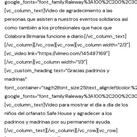
google_fonts=”font_family:Raleway%3A100%2C200%2
[vc_column_text]Video de agradecimiento a las
personas que asisten a nuestros eventos solidarios así
como también a los profesionales que hace que
Colabora Birmania funcione a diario.[/vc_column_text]
[/vc_column][/vc_row][vc_row][vc_column width=”2/3″]
[vc_video link=”https://vimeo.com/145487169″]
[/vc_column][vc_column width=”1/3″]
[vc_custom_heading text=”Gracias padrinos y
madrinas”
font_container=”tag:h2|font_size:25|text_align:left|color
google_fonts=”font_family:Raleway%3A100%2C200%2
[vc_column_text]Video para mostrar el día a día de los
niños del orfanato Safe House y agradecer a los
padrinos y madrinas por su permanente ayuda.
[/vc_column_text][/vc_column][/vc_row][vc_row]